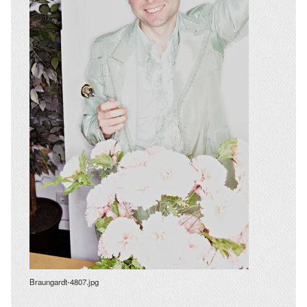
Braungardt-4807.jpg