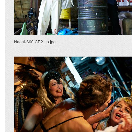
Nacht-660.CR2_.p.jpg