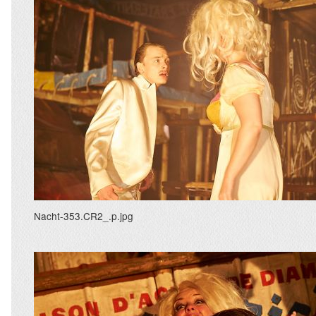
Nacht-353.CR2_.p.jpg