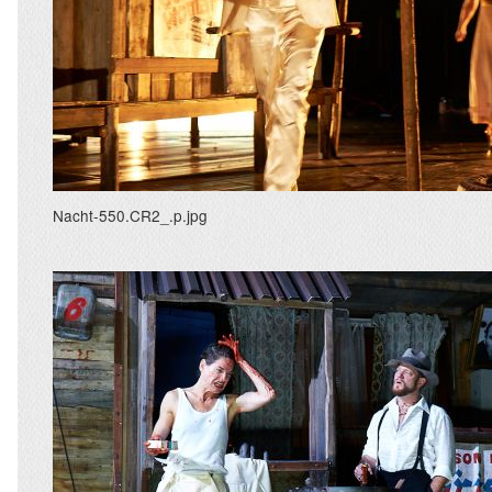
Nacht-550.CR2_.p.jpg