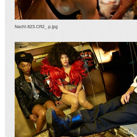
Nacht-823.CR2_.p.jpg