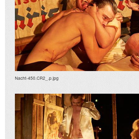
Nacht-450.CR2_.p.jpg