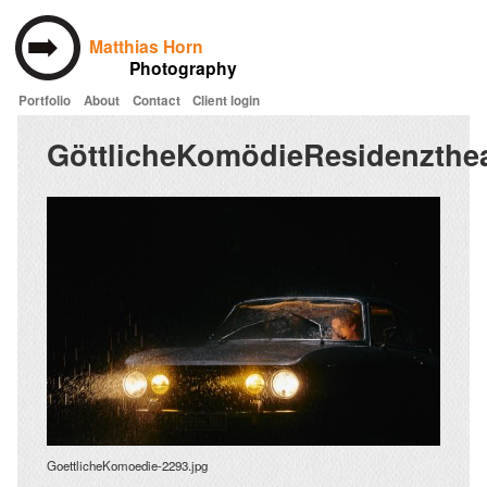
Matthias Horn
Photography
Portfolio
About
Contact
Client login
Skip to main content
GöttlicheKomödieResidenzthe
GoettlicheKomoedie-2293.jpg