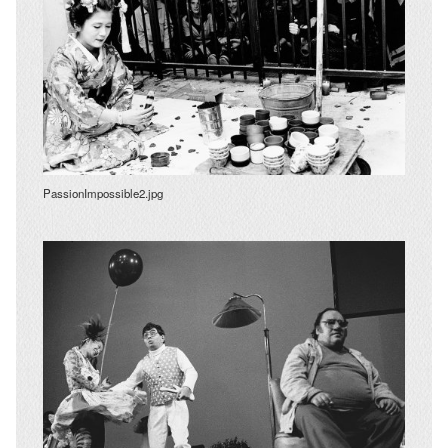
PassionImpossible2.jpg