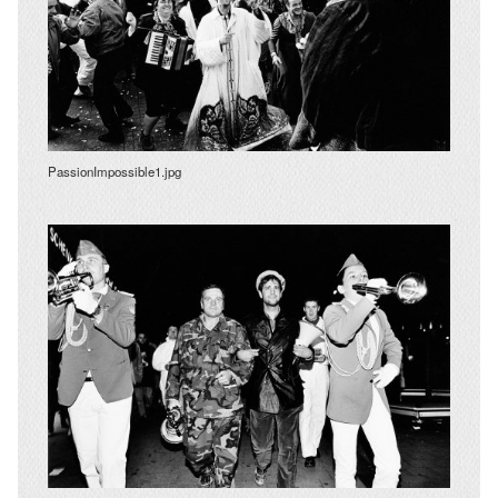
PassionImpossible1.jpg